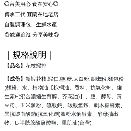
💮
富美用心 食在安心
💮
傳承三代 宜蘭在地老店
自製調理包、生鮮水產
😋
歡迎追蹤 分享美味
😋
｜規格說明｜
【品名】
花枝蝦排
【成份】
新蝦花枝.蝦仁.鹽.
糖.太白粉.胡椒粉.麵包粉
(麵粉、水、植物油【棕櫚油、香料、抗氧化劑、維
生素E(混合濃縮生育醇、芥花油)】、鹽、酵母、黃
豆粉、玉米澱粉
、硫酸鈣
、碳酸氫銨
、劇木糖酵素
、
異抗壞血酸鈉(抗氧化劑)澱粉水解酵素
、酵母抽出
物
、L-半胱胺酸鹽酸鹽、里肌油(台灣)。