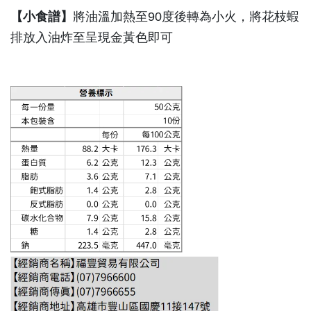
【小食譜】
將油溫加熱至90度後轉為小火，將花枝蝦
排放入油炸至呈現金黃色即可