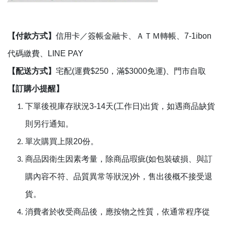
【付款方式】
信用卡／簽帳金融卡、ＡＴＭ轉帳、7-1ibon
代碼繳費、LINE PAY
【配送方式】
宅配(運費$250，滿$3000免運)、門市自取
【訂購小提醒】
下單後視庫存狀況3-14天(工作日)出貨，如遇商品缺貨
則另行通知。
單次購買上限20份。
商品因衛生因素考量，除商品瑕疵(如包裝破損、與訂
購內容不符、品質異常等狀況)外，售出後概不接受退
貨。
消費者於收受商品後，應按物之性質，依通常程序從