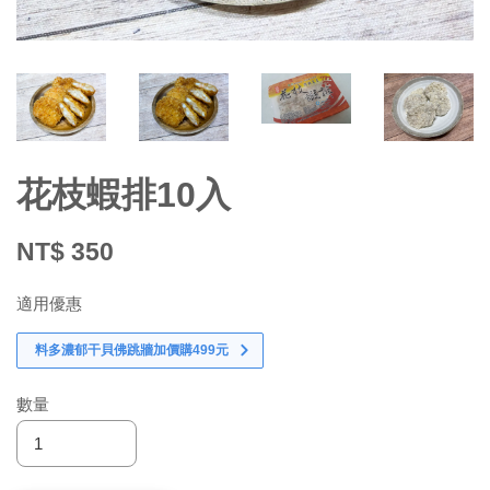
花枝蝦排10入
NT$ 350
適用優惠
料多濃郁干貝佛跳牆加價購499元
數量