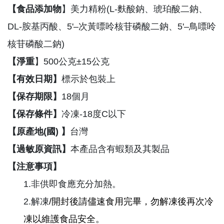
【食品添加物
】美力精粉(L-麩酸鈉、琥珀酸二鈉
、
DL-胺基丙酸
、5'–次黃嘌呤核苷磷酸二鈉、5'–鳥嘌呤
核苷磷酸二鈉)
【淨重
】500公克±15公克
【有效日期】
標示於包裝上
【保存期限】
18個月
【保存條件】
冷凍-18度C以下
【原產地(國) 】
台灣
【過敏原資訊】
本產品含有蝦類及其製品
【注意事項】
1.
非供即食應充分加熱。
2.
解凍
/
開封後請儘速食用完畢，勿解凍後再次冷
凍以維護食品安全。