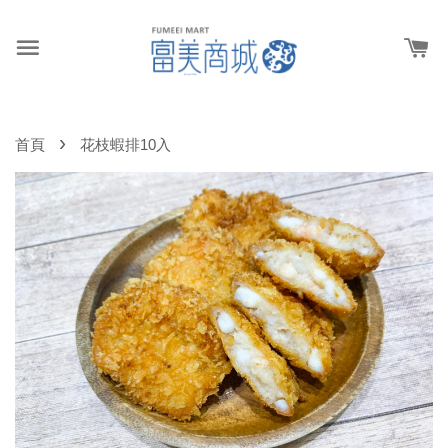
›
首頁
花枝蝦排10入