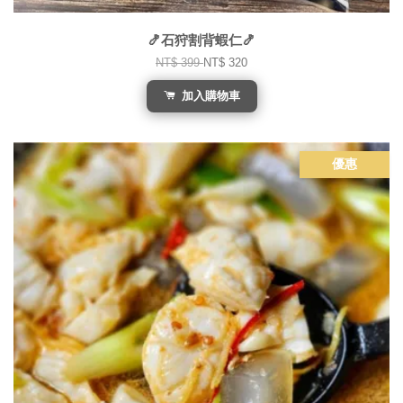
🍤石狩割背蝦仁🍤
NT$ 399
NT$ 320
加入購物車
優惠