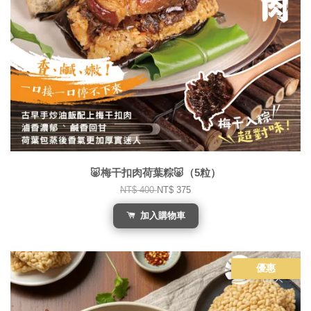
🐷梅干扣肉荷葉粽🐷（5粒）
NT$ 400
NT$ 375
加入購物車
優惠