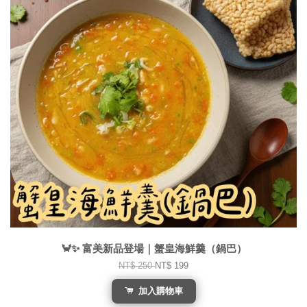
🦀✨ 富美新品登場｜蟹皇海鮮羹（鍋巴）
NT$ 250
NT$ 199
加入購物車