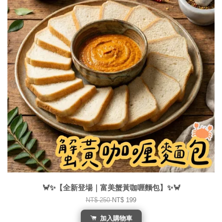
🦀✨【全新登場｜富美蟹黃咖喱麵包】✨🦀
NT$ 250
NT$ 199
加入購物車