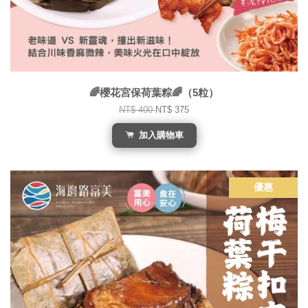
🌈櫻花宮保荷葉粽🌈（5粒）
NT$ 400
NT$ 375
加入購物車
優惠