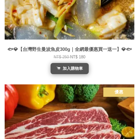
🐟💎【台灣野生曼波魚皮300g｜全網最優惠買一送一】💎🐟
NT$ 250
NT$ 180
加入購物車
優惠