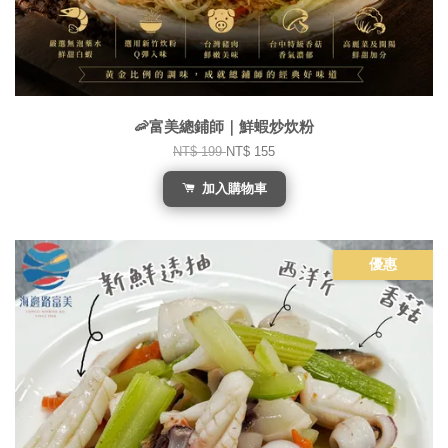
🦐富美總鋪師｜鮮蝦炒炊粉
NT$ 199
NT$ 155
加入購物車
優惠