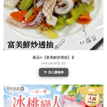
新品✨【富美鮮炒透抽】🦑
NT$ 180
NT$ 155
加入購物車
優惠