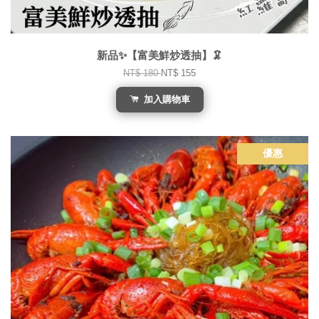
新品✨【富美鮮炒透抽】🦑
NT$ 180
NT$ 155
加入購物車
優惠