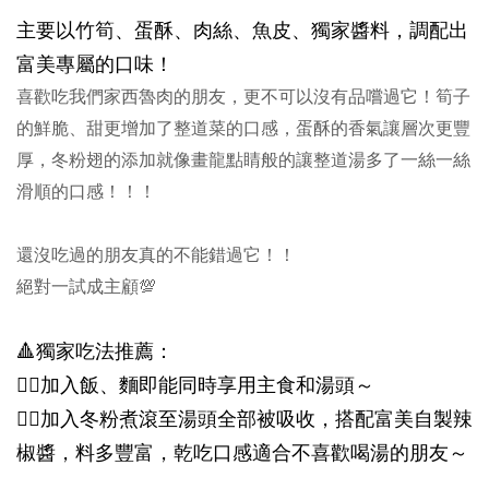
主要以竹筍、蛋酥、肉絲、魚皮、獨家醬料，調配出
富美專屬的口味！
喜歡吃我們家西魯肉的朋友，更不可以沒有品嚐過它！筍子
的鮮脆、甜更增加了整道菜的口感，蛋酥的香氣讓層次更豐
厚，冬粉翅的添加就像畫龍點睛般的讓整道湯多了一絲一絲
滑順的口感！！！
還沒吃過的朋友真的不能錯過它！！
絕對一試成主顧💯
🔺
獨家吃法推薦：
👉🏻
加入飯、麵即能同時享用主食和湯頭～
👉🏻
加入冬粉煮滾至湯頭全部被吸收，搭配富美自製辣
椒醬，料多豐富，乾吃口感適合不喜歡喝湯的朋友～