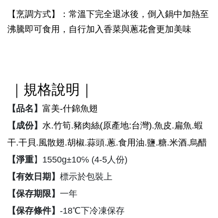
【烹調方式】：常溫下完全退冰後，倒入鍋中加熱至
沸騰即可食用，自行加入香菜與蔥花會更加美味
｜規格說明｜
【品名】
富美-什錦魚翅
【成份】
水.竹筍.豬肉絲(原產地:台灣).魚皮.扁魚.蝦
干.干貝.風散翅.胡椒.蒜頭.蔥.食用油.鹽.糖.米酒.烏醋
【淨重
】1550g±10℅ (4-5人份)
【有效日期】
標示於包裝上
【保存期限】
一年
【保存條件】
-18
℃下冷凍保存