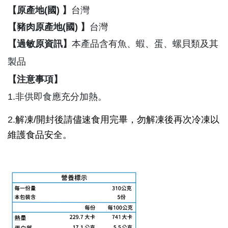
【原產地(國) 】
台灣
【豬肉原產地(國) 】
台灣
【過敏原資訊】
本產品含有魚、蝦、蛋、
螺貝類
及其
製品
【注意事項】
1.非供即食應充分加熱。
2.
解凍/開封後請儘速食用完畢，勿解凍後再次冷凍以
維護食品安全。