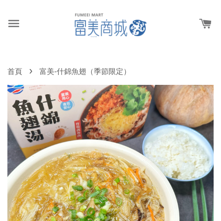
›
首頁
富美-什錦魚翅（季節限定）