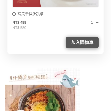
富美干貝佛跳牆
-
+
NT$ 499
NT$ 580
加入購物車