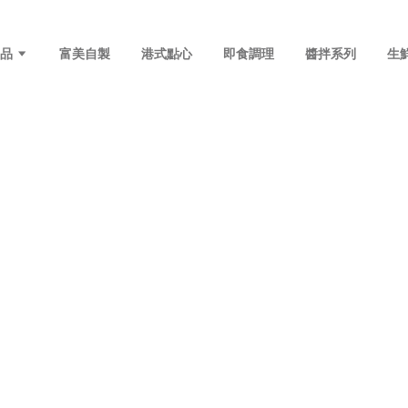
商品
富美自製
港式點心
即食調理
醬拌系列
生